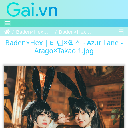
Trang chủ
Baden×Hex｜바덴×헥스 - Azur Lane - Atago×Takao
Baden×Hex｜바덴×헥스 - Azur Lane - Atago×Takao 1
Baden×Hex｜바덴×헥스 - Azur Lane -
Atago×Takao 1.jpg