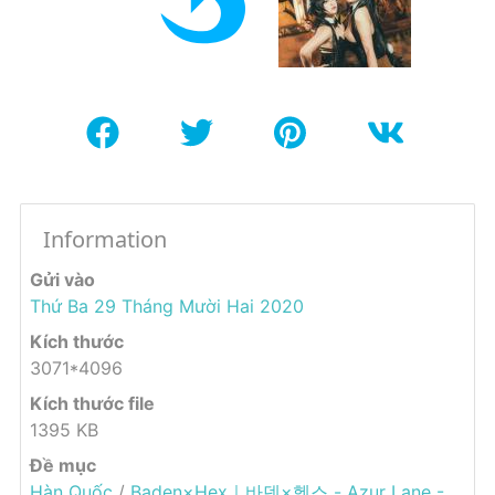
Information
Gửi vào
Thứ Ba 29 Tháng Mười Hai 2020
Kích thước
3071*4096
Kích thước file
1395 KB
Đề mục
Hàn Quốc
/
Baden×Hex｜바덴×헥스 - Azur Lane -