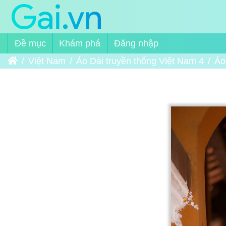
Đề mục
Khám phá
Đăng nhập
Trang chủ
Việt Nam
Áo Dài truyền thống Việt Nam 4
Áo