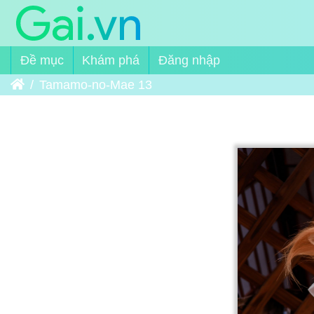
Đề mục
Khám phá
Đăng nhập
Trang chủ
Tamamo-no-Mae 13