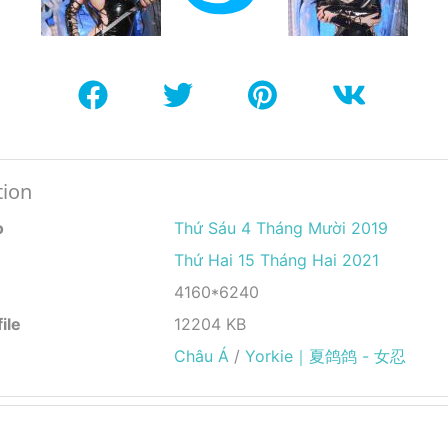
tion
o
Thứ Sáu 4 Tháng Mười 2019
Thứ Hai 15 Tháng Hai 2021
4160*6240
ile
12204 KB
Châu Á
/
Yorkie｜夏鸽鸽 - 女忍