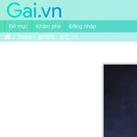
Đề mục
Khám phá
Đăng nhập
Trang chủ
Yorkie｜夏鸽鸽 - 女忍 17