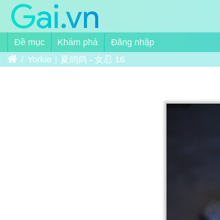
Đề mục
Khám phá
Đăng nhập
Trang chủ
Yorkie｜夏鸽鸽 - 女忍 16