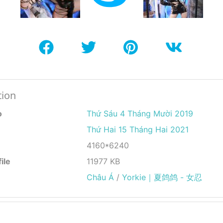
tion
o
Thứ Sáu 4 Tháng Mười 2019
Thứ Hai 15 Tháng Hai 2021
4160*6240
ile
11977 KB
Châu Á
/
Yorkie｜夏鸽鸽 - 女忍