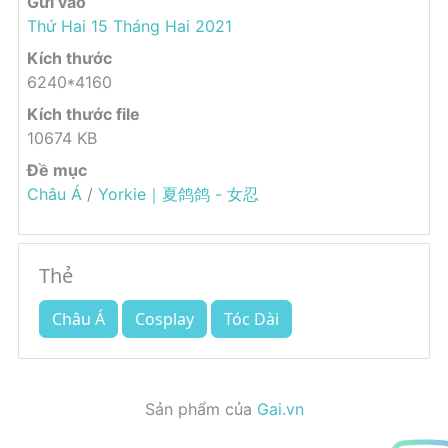
Gửi vào
Thứ Hai 15 Tháng Hai 2021
Kích thước
6240*4160
Kích thước file
10674 KB
Đề mục
Châu Á
/
Yorkie｜夏鸽鸽 - 女忍
Thẻ
Châu Á
Cosplay
Tóc Dài
Sản phẩm của
Gai.vn