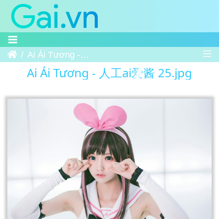
Trang chủ
Ai Ái Tương - 人工ai爱酱 25
Ai Ái Tương - 人工ai爱酱 25.jpg