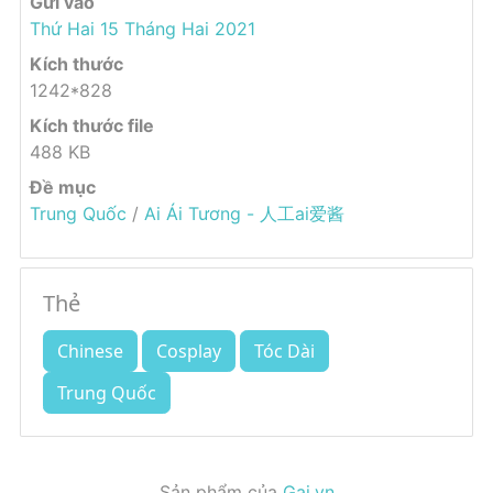
Gửi vào
Thứ Hai 15 Tháng Hai 2021
Kích thước
1242*828
Kích thước file
488 KB
Đề mục
Trung Quốc
/
Ai Ái Tương - 人工ai爱酱
Thẻ
Chinese
Cosplay
Tóc Dài
Trung Quốc
Sản phẩm của
Gai.vn