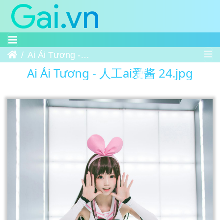
Trang chủ
Ai Ái Tương - 人工ai爱酱 24
Ai Ái Tương - 人工ai爱酱 24.jpg