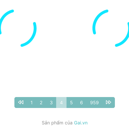
1
2
3
4
5
6
959
Sản phẩm của
Gai.vn