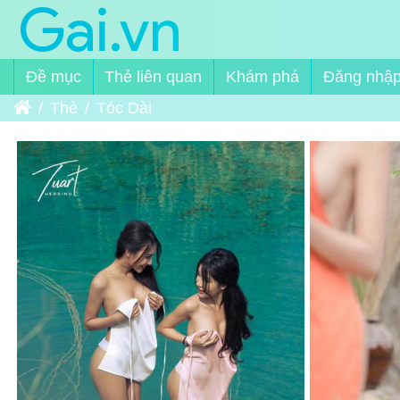
Đề mục
Thẻ liên quan
Khám phá
Đăng nhậ
Trang chủ
Thẻ
Tóc Dài