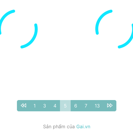
1
3
4
5
6
7
13
Sản phẩm của
Gai.vn