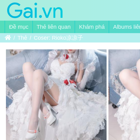
Đề mục
Thẻ liên quan
Khám phá
Albums liê
Trang chủ
Thẻ
Coser: Rioko凉凉子