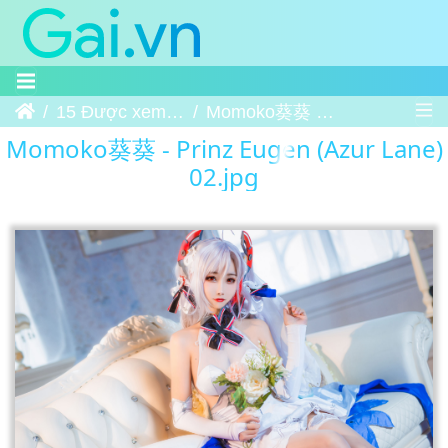
Trang chủ
15 Được xem nhiều nhất
Momoko葵葵 - Prinz Eugen (Azur Lane) 02
Momoko葵葵 - Prinz Eugen (Azur Lane)
02.jpg