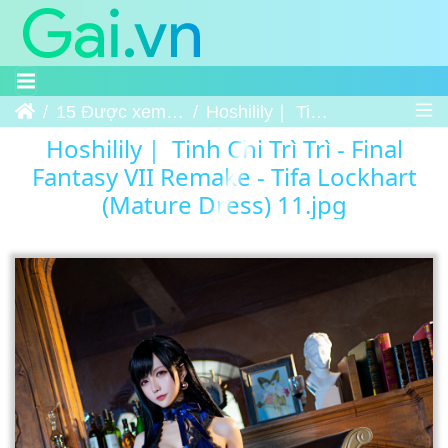
Trang chủ
15 Được xem nhiều nhất
Hoshilily｜ Tinh Chi Trì Trì - Final Fantasy VII Remake - Tifa Lockhart (Mature Dress) 11
Hoshilily｜ Tinh Chi Trì Trì - Final
Fantasy VII Remake - Tifa Lockhart
(Mature Dress) 11.jpg