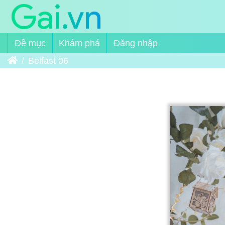
Đề mục
Khám phá
Đăng nhập
Trang chủ
Belfast 06