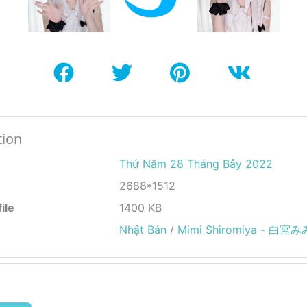
tion
Thứ Năm 28 Tháng Bảy 2022
2688*1512
ile
1400 KB
Nhật Bản
/
Mimi Shiromiya - 白