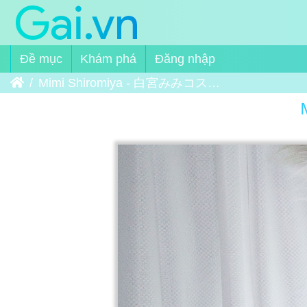
Đề mục
Khám phá
Đăng nhập
Trang chủ
Mimi Shiromiya - 白宮みみコスプレ 09