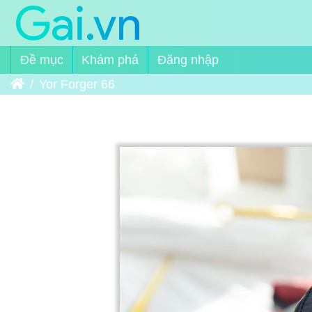
Đề mục
Khám phá
Đăng nhập
Trang chủ
Yor Forger 66