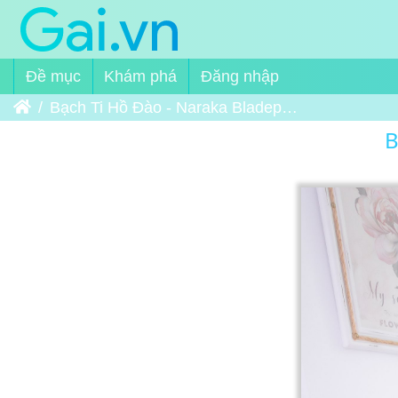
Đề mục
Khám phá
Đăng nhập
Trang chủ
Bạch Ti Hồ Đào - Naraka Bladepoint 15
B