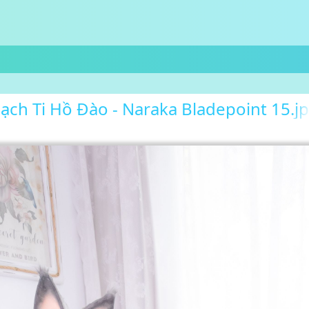
ạch Ti Hồ Đào - Naraka Bladepoint 15.j