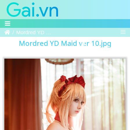
Trang chủ
Mordred YD Maid ver 10
Mordred YD Maid ver 10.jpg