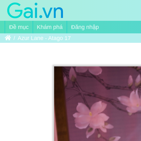
Đề mục
Khám phá
Đăng nhập
Trang chủ
Azur Lane - Atago 17