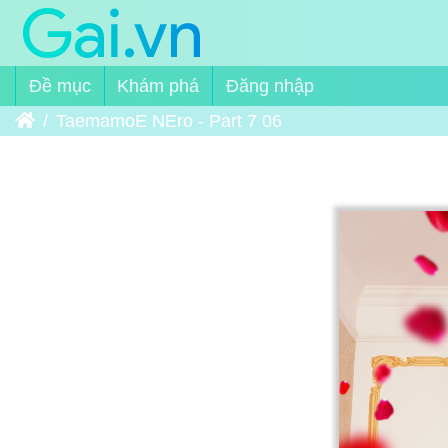
Đề mục
Khám phá
Đăng nhập
Trang chủ
TaemamoE NEro - Part 7 06