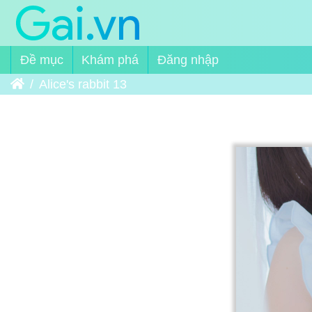
Đề mục
Khám phá
Đăng nhập
Trang chủ
Alice's rabbit 13