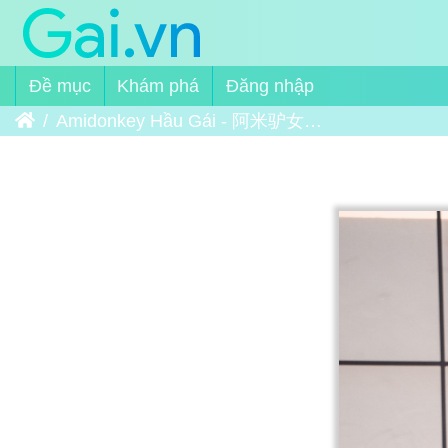
Đề mục
Khám phá
Đăng nhập
Trang chủ
Amidonkey Hầu Gái - 阿米驴女仆 10