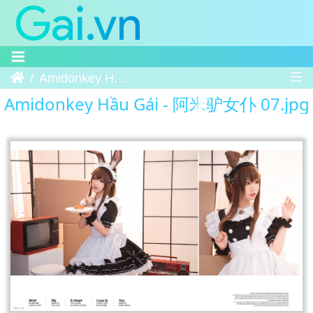
Trang chủ
Amidonkey Hầu Gái - 阿米驴女仆 07
Amidonkey Hầu Gái - 阿米驴女仆 07.jpg