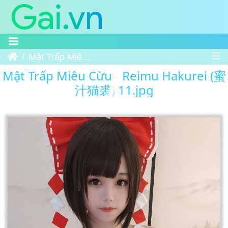
Trang chủ
Mật Trấp Miêu Cừu - Reimu Hakurei (蜜汁猫裘) 11
Mật Trấp Miêu Cừu - Reimu Hakurei (蜜
汁猫裘) 11.jpg