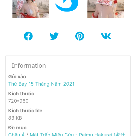
Information
Gửi vào
Thứ Bảy 15 Tháng Năm 2021
Kích thước
720*960
Kích thước file
83 KB
Đề mục
Châu Á
/
Mật Trấp Miêu Cừu - Reimu Hakurei (蜜汁