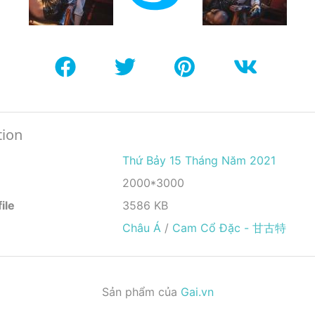
tion
Thứ Bảy 15 Tháng Năm 2021
2000*3000
ile
3586 KB
Châu Á
/
Cam Cổ Đặc - 甘古特
Sản phẩm của
Gai.vn