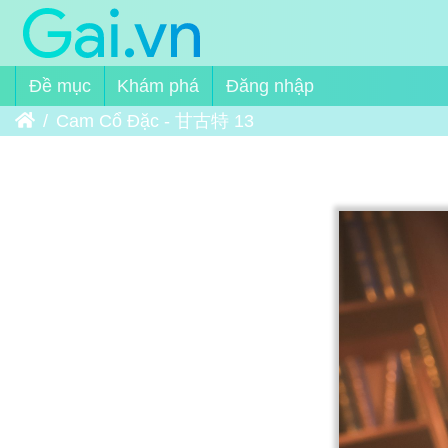
Đề mục
Khám phá
Đăng nhập
Trang chủ
Cam Cổ Đặc - 甘古特 13