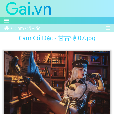
Trang chủ
Cam Cổ Đặc - 甘古特 07
Cam Cổ Đặc - 甘古特 07.jpg