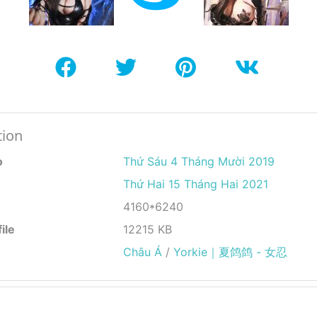
tion
o
Thứ Sáu 4 Tháng Mười 2019
Thứ Hai 15 Tháng Hai 2021
4160*6240
ile
12215 KB
Châu Á
/
Yorkie｜夏鸽鸽 - 女忍