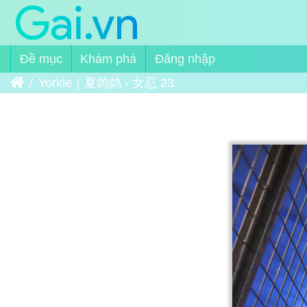
Đề mục
Khám phá
Đăng nhập
Trang chủ
Yorkie｜夏鸽鸽 - 女忍 23