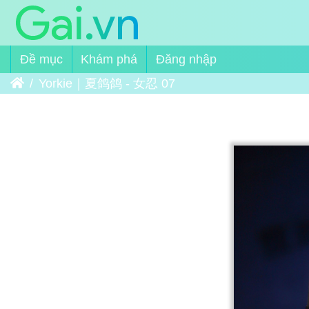
Đề mục
Khám phá
Đăng nhập
Trang chủ
Yorkie｜夏鸽鸽 - 女忍 07