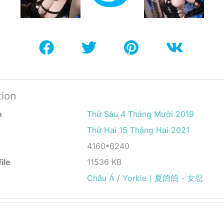
tion
o
Thứ Sáu 4 Tháng Mười 2019
Thứ Hai 15 Tháng Hai 2021
4160*6240
ile
11536 KB
Châu Á
/
Yorkie｜夏鸽鸽 - 女忍