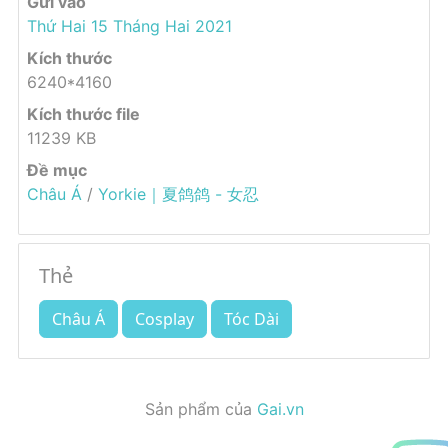
Gửi vào
Thứ Hai 15 Tháng Hai 2021
Kích thước
6240*4160
Kích thước file
11239 KB
Đề mục
Châu Á
/
Yorkie｜夏鸽鸽 - 女忍
Thẻ
Châu Á
Cosplay
Tóc Dài
Sản phẩm của
Gai.vn