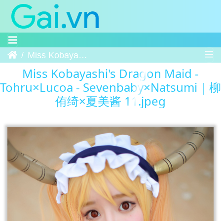
Trang chủ
Miss Kobayashi's Dragon Maid - Tohru×Lucoa - Sevenbaby×Natsumi｜柳侑绮×夏美酱 11
Miss Kobayashi's Dragon Maid -
Tohru×Lucoa - Sevenbaby×Natsumi｜柳
侑绮×夏美酱 11.jpeg