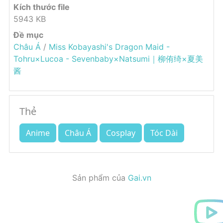
Kích thước file
5943 KB
Đề mục
Châu Á
/
Miss Kobayashi's Dragon Maid -
Tohru×Lucoa - Sevenbaby×Natsumi｜柳侑绮×夏美
酱
Thẻ
Anime
Châu Á
Cosplay
Tóc Dài
Sản phẩm của
Gai.vn