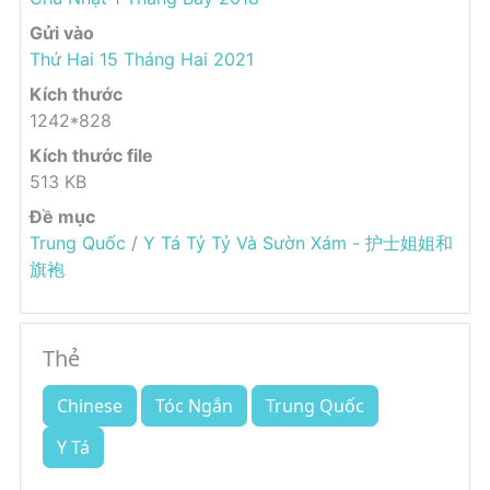
Gửi vào
Thứ Hai 15 Tháng Hai 2021
Kích thước
1242*828
Kích thước file
513 KB
Đề mục
Trung Quốc
/
Y Tá Tỷ Tỷ Và Sườn Xám - 护士姐姐和
旗袍
Thẻ
Chinese
Tóc Ngắn
Trung Quốc
Y Tá