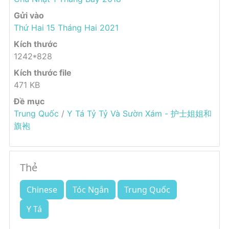
Gửi vào
Thứ Hai 15 Tháng Hai 2021
Kích thước
1242*828
Kích thước file
471 KB
Đề mục
Trung Quốc
/
Y Tá Tỷ Tỷ Và Sườn Xám - 护士姐姐和
旗袍
Thẻ
Chinese
Tóc Ngắn
Trung Quốc
Y Tá