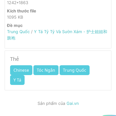
1242*1863
Kích thước file
1095 KB
Đề mục
Trung Quốc
/
Y Tá Tỷ Tỷ Và Sườn Xám - 护士姐姐和
旗袍
Thẻ
Chinese
Tóc Ngắn
Trung Quốc
Y Tá
Sản phẩm của
Gai.vn