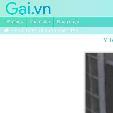
Đề mục
Khám phá
Đăng nhập
Trang chủ
Y Tá Tỷ Tỷ Và Sườn Xám - 护士姐姐和旗袍 01
Y 