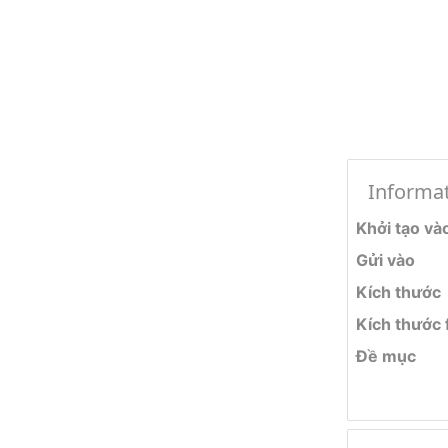
Informa
Khởi tạo và
Gửi vào
Kích thước
Kích thước f
Đề mục