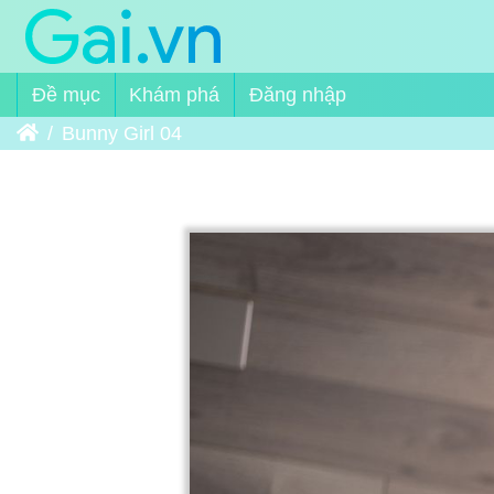
Đề mục
Khám phá
Đăng nhập
Trang chủ
Bunny Girl 04