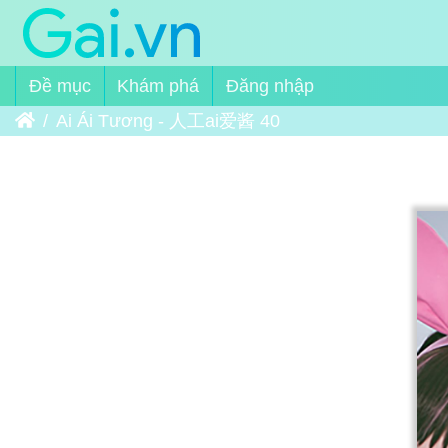
Đề mục
Khám phá
Đăng nhập
Trang chủ
Ai Ái Tương - 人工ai爱酱 40