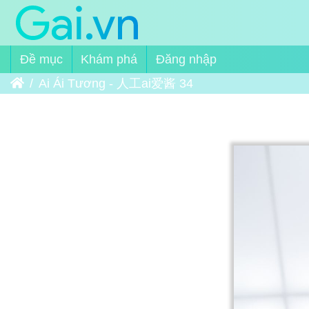
Đề mục
Khám phá
Đăng nhập
Trang chủ
Ai Ái Tương - 人工ai爱酱 34