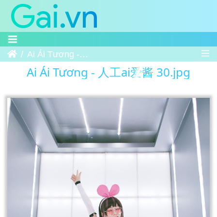
Trang chủ
Ai Ái Tương - 人工ai爱酱 30
Ai Ái Tương - 人工ai爱酱 30.jpg