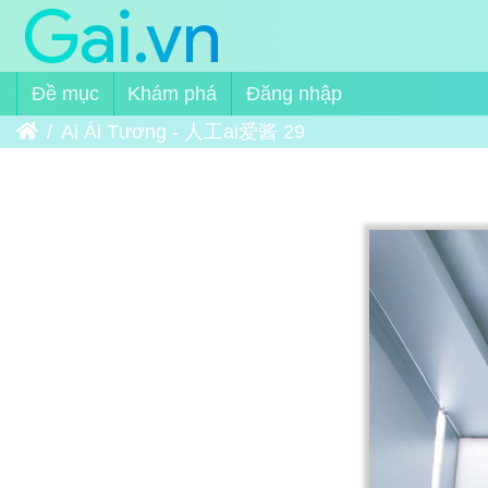
Đề mục
Khám phá
Đăng nhập
Trang chủ
Ai Ái Tương - 人工ai爱酱 29