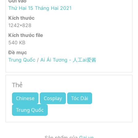
Gửi vào
Thứ Hai 15 Tháng Hai 2021
Kích thước
1242*828
Kích thước file
540 KB
Đề mục
Trung Quốc
/
Ai Ái Tương - 人工ai爱酱
Thẻ
Chinese
Cosplay
Tóc Dài
Trung Quốc
Sản phẩm của
Gai.vn