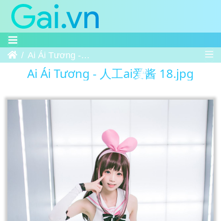
Trang chủ
Ai Ái Tương - 人工ai爱酱 18
Ai Ái Tương - 人工ai爱酱 18.jpg