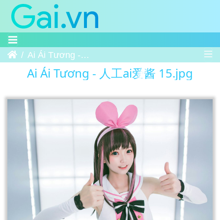
Trang chủ
Ai Ái Tương - 人工ai爱酱 15
Ai Ái Tương - 人工ai爱酱 15.jpg