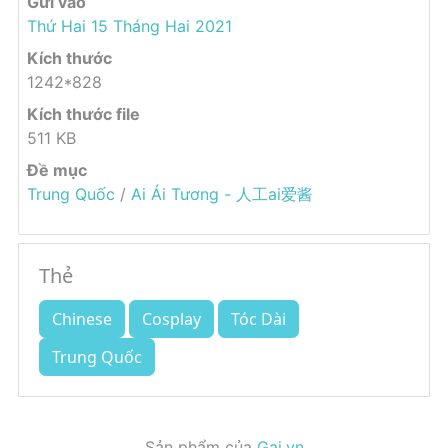
Gửi vào
Thứ Hai 15 Tháng Hai 2021
Kích thước
1242*828
Kích thước file
511 KB
Đề mục
Trung Quốc
/
Ai Ái Tương - 人工ai爱酱
Thẻ
Chinese
Cosplay
Tóc Dài
Trung Quốc
Sản phẩm của
Gai.vn