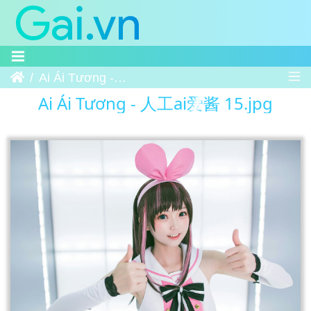
Trang chủ
Ai Ái Tương - 人工ai爱酱 15
Ai Ái Tương - 人工ai爱酱 15.jpg