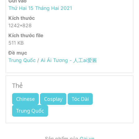
Gửi vào
Thứ Hai 15 Tháng Hai 2021
Kích thước
1242*828
Kích thước file
511 KB
Đề mục
Trung Quốc
/
Ai Ái Tương - 人工ai爱酱
Thẻ
Chinese
Cosplay
Tóc Dài
Trung Quốc
Sản phẩm của
Gai.vn