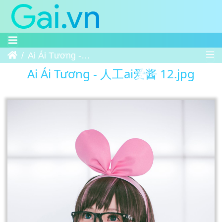
Trang chủ
Ai Ái Tương - 人工ai爱酱 12
Ai Ái Tương - 人工ai爱酱 12.jpg