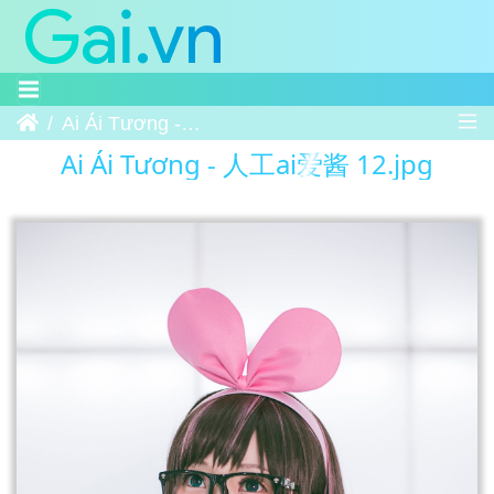
Trang chủ
Ai Ái Tương - 人工ai爱酱 12
Ai Ái Tương - 人工ai爱酱 12.jpg