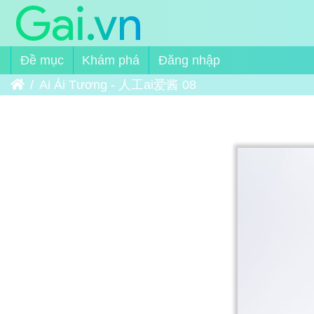
Đề mục
Khám phá
Đăng nhập
Trang chủ
Ai Ái Tương - 人工ai爱酱 08