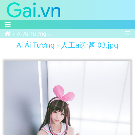
Trang chủ
Ai Ái Tương - 人工ai爱酱 03
Ai Ái Tương - 人工ai爱酱 03.jpg