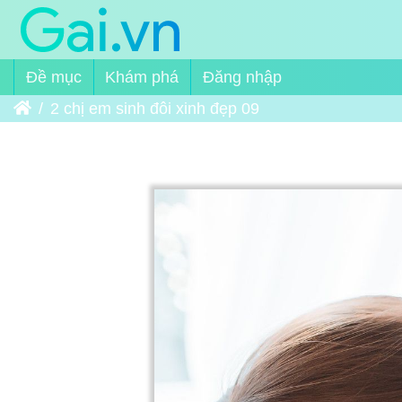
Đề mục
Khám phá
Đăng nhập
Trang chủ
2 chị em sinh đôi xinh đẹp 09