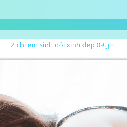
2 chị em sinh đôi xinh đẹp 09.jpg