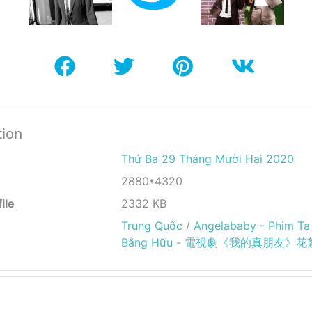
tion
Thứ Ba 29 Tháng Mười Hai 2020
2880*4320
ile
2332 KB
Trung Quốc
/
Angelababy - Phim Ta
Bằng Hữu - 電視劇《我的真朋友》花