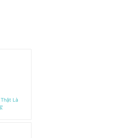
 Thật Là
絮