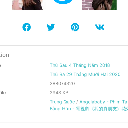
tion
o
Thứ Sáu 4 Tháng Năm 2018
Thứ Ba 29 Tháng Mười Hai 2020
2880*4320
ile
2948 KB
Trung Quốc
/
Angelababy - Phim Ta
Bằng Hữu - 電視劇《我的真朋友》花