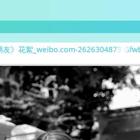
》花絮_weibo.com-2626304873-Gfwb