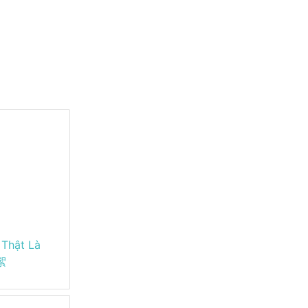
 Thật Là
絮