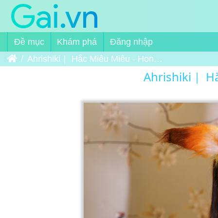
Đề mục
Khám phá
Đăng nhập
Trang chủ
Ahrishiki｜ Hắc Miêu Miêu - Honor Of Kings - Daji (Ali Girl Ver.) 1
Ahrishiki｜ Hắc