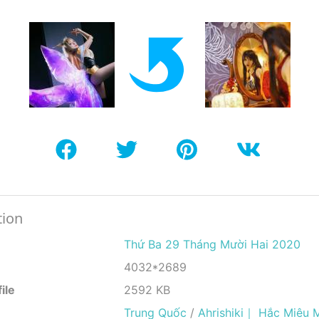
tion
Thứ Ba 29 Tháng Mười Hai 2020
4032*2689
ile
2592 KB
Trung Quốc
/
Ahrishiki｜ Hắc Miêu 